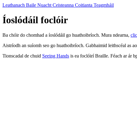
Leathanach Baile
Nuacht
Ceisteanna Coitianta
Teagmháil
Íoslódáil foclóir
Ba chóir do chomhad a íoslódáil go huathoibríoch. Mura ndearna,
cli
Aistríodh an suíomh seo go huathoibríoch. Gabhaimid leithscéal as a
Tionscadal de chuid
Seeing Hands
is ea foclóirí Braille. Féach ar ár 