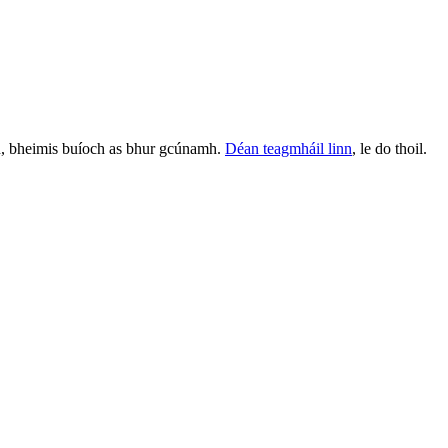
in, bheimis buíoch as bhur gcúnamh.
Déan teagmháil linn
, le do thoil.