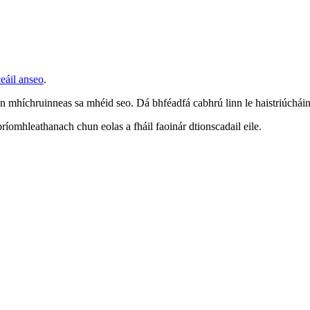
ceáil anseo
.
on mhíchruinneas sa mhéid seo. Dá bhféadfá cabhrú linn le haistriúchá
bpríomhleathanach chun eolas a fháil faoinár dtionscadail eile.