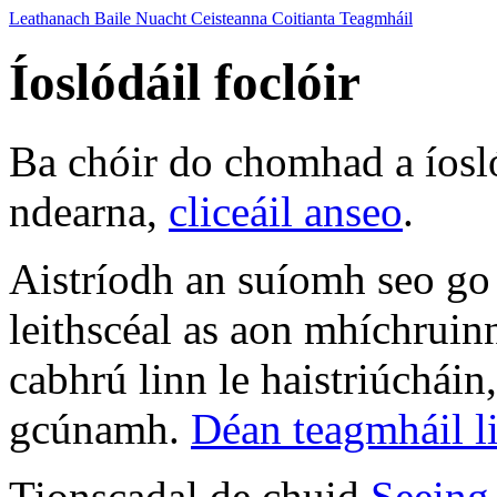
Leathanach Baile
Nuacht
Ceisteanna Coitianta
Teagmháil
Íoslódáil foclóir
Ba chóir do chomhad a íosl
ndearna,
cliceáil anseo
.
Aistríodh an suíomh seo go
leithscéal as aon mhíchruin
cabhrú linn le haistriúcháin
gcúnamh.
Déan teagmháil l
Tionscadal de chuid
Seeing