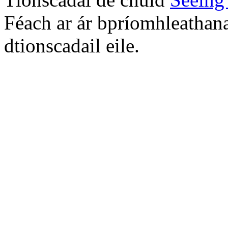
Féach ar ár bpríomhleathana
dtionscadail eile.