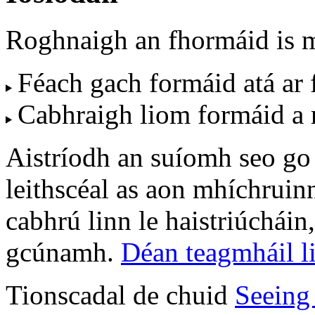
Roghnaigh an fhormáid is mi
Féach gach formáid atá ar f
Cabhraigh liom formáid a
Aistríodh an suíomh seo go
leithscéal as aon mhíchruin
cabhrú linn le haistriúcháin
gcúnamh.
Déan teagmháil l
Tionscadal de chuid
Seeing