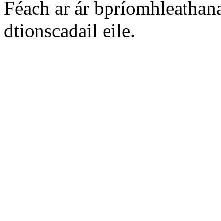
Féach ar ár bpríomhleathana
dtionscadail eile.