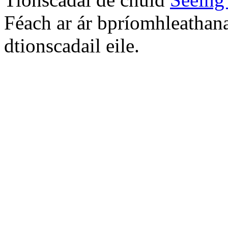
Féach ar ár bpríomhleathana
dtionscadail eile.