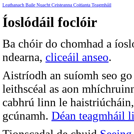
Leathanach Baile
Nuacht
Ceisteanna Coitianta
Teagmháil
Íoslódáil foclóir
Ba chóir do chomhad a íosl
ndearna,
cliceáil anseo
.
Aistríodh an suíomh seo go
leithscéal as aon mhíchruin
cabhrú linn le haistriúcháin
gcúnamh.
Déan teagmháil l
Tionscadal de chuid
Seeing