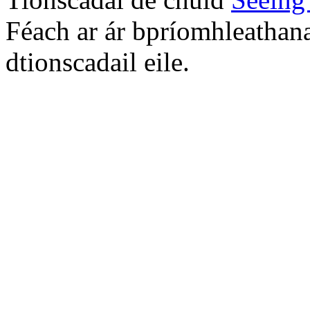
Féach ar ár bpríomhleathana
dtionscadail eile.