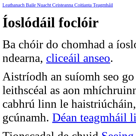
Leathanach Baile
Nuacht
Ceisteanna Coitianta
Teagmháil
Íoslódáil foclóir
Ba chóir do chomhad a íosl
ndearna,
cliceáil anseo
.
Aistríodh an suíomh seo go
leithscéal as aon mhíchruin
cabhrú linn le haistriúcháin
gcúnamh.
Déan teagmháil l
Tionscadal de chuid
Seeing