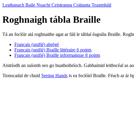
Leathanach Baile
Nuacht
Ceisteanna Coitianta
Teagmháil
Roghnaigh tábla Braille
Tá an foclóir atá roghnaithe agat ar fáil le táblaí éagsúla Braille. Rog
Français (unifié) abrégé
Français (unifié) Braille littéraire 6 points
Français (unifié) Braille informatique 8 points
Aistríodh an suíomh seo go huathoibríoch. Gabhaimid leithscéal as a
Tionscadal de chuid
Seeing Hands
is ea foclóirí Braille. Féach ar ár 