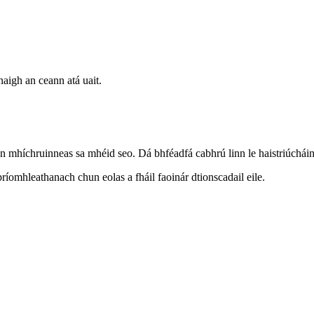
hnaigh an ceann atá uait.
on mhíchruinneas sa mhéid seo. Dá bhféadfá cabhrú linn le haistriúchá
bpríomhleathanach chun eolas a fháil faoinár dtionscadail eile.