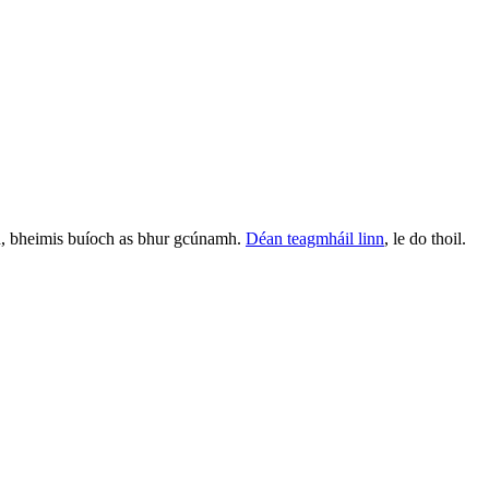
in, bheimis buíoch as bhur gcúnamh.
Déan teagmháil linn
, le do thoil.