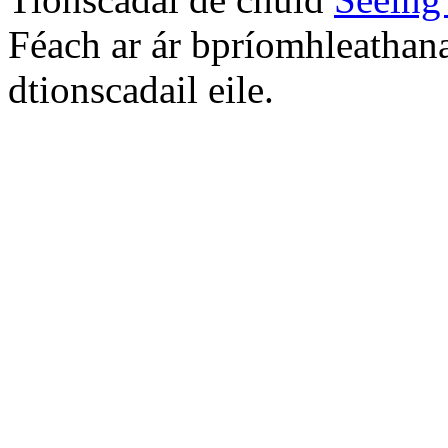
Féach ar ár bpríomhleathana
dtionscadail eile.