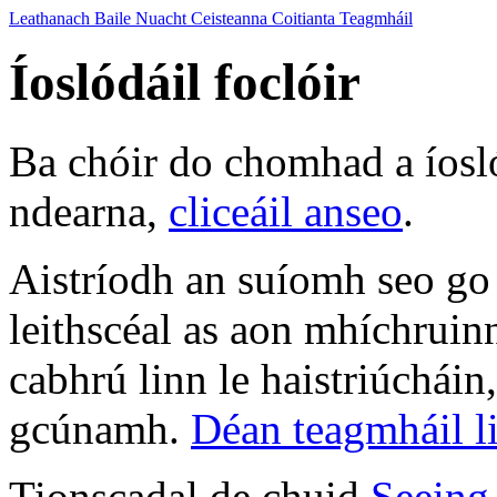
Leathanach Baile
Nuacht
Ceisteanna Coitianta
Teagmháil
Íoslódáil foclóir
Ba chóir do chomhad a íosl
ndearna,
cliceáil anseo
.
Aistríodh an suíomh seo go
leithscéal as aon mhíchruin
cabhrú linn le haistriúcháin
gcúnamh.
Déan teagmháil l
Tionscadal de chuid
Seeing