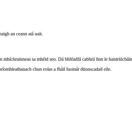
hnaigh an ceann atá uait.
on mhíchruinneas sa mhéid seo. Dá bhféadfá cabhrú linn le haistriúchá
bpríomhleathanach chun eolas a fháil faoinár dtionscadail eile.