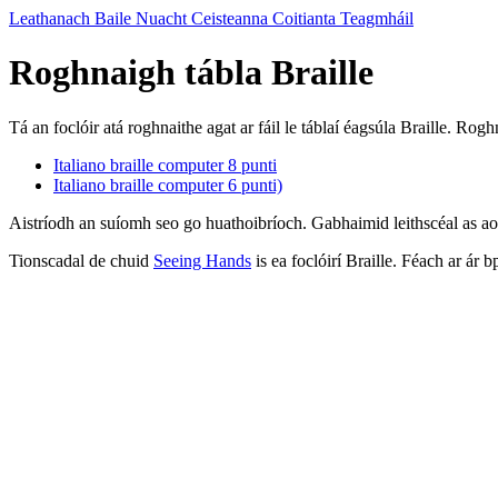
Leathanach Baile
Nuacht
Ceisteanna Coitianta
Teagmháil
Roghnaigh tábla Braille
Tá an foclóir atá roghnaithe agat ar fáil le táblaí éagsúla Braille. Rog
Italiano braille computer 8 punti
Italiano braille computer 6 punti)
Aistríodh an suíomh seo go huathoibríoch. Gabhaimid leithscéal as a
Tionscadal de chuid
Seeing Hands
is ea foclóirí Braille. Féach ar ár 