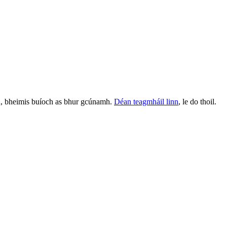
in, bheimis buíoch as bhur gcúnamh.
Déan teagmháil linn
, le do thoil.