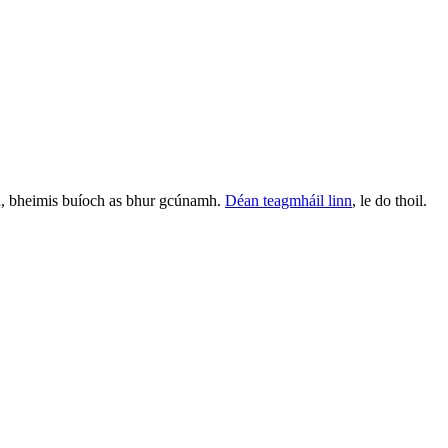
in, bheimis buíoch as bhur gcúnamh.
Déan teagmháil linn
, le do thoil.