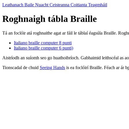
Leathanach Baile
Nuacht
Ceisteanna Coitianta
Teagmháil
Roghnaigh tábla Braille
Tá an foclóir atá roghnaithe agat ar fáil le táblaí éagsúla Braille. Rog
Italiano braille computer 8 punti
Italiano braille computer 6 punti)
Aistríodh an suíomh seo go huathoibríoch. Gabhaimid leithscéal as a
Tionscadal de chuid
Seeing Hands
is ea foclóirí Braille. Féach ar ár 