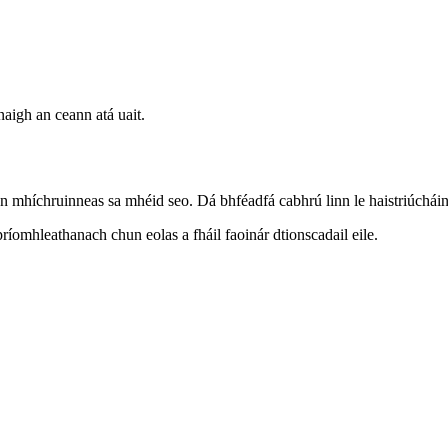
hnaigh an ceann atá uait.
on mhíchruinneas sa mhéid seo. Dá bhféadfá cabhrú linn le haistriúchá
bpríomhleathanach chun eolas a fháil faoinár dtionscadail eile.